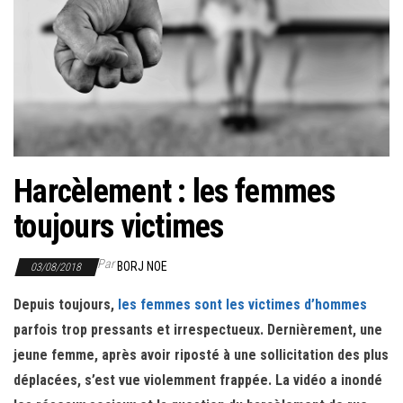
r
l
a
n
a
v
i
g
Harcèlement : les femmes
a
toujours victimes
t
i
Par
BORJ NOE
03/08/2018
o
Depuis toujours,
l
es femmes sont les victimes d’hommes
n
parfois trop pressants et irrespectueux. Dernièrement, une
jeune femme, après avoir riposté à une sollicitation des plus
déplacées, s’est vue violemment frappée. La vidéo a inondé