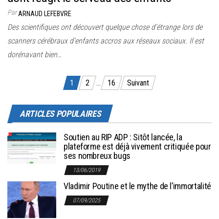
Par
ARNAUD LEFEBVRE
Des scientifiques ont découvert quelque chose d’étrange lors de
scanners cérébraux d’enfants accros aux réseaux sociaux. Il est
dorénavant bien…
Pagination des publications
1
2
…
16
Suivant
ARTICLES POPULAIRES
Soutien au RIP ADP : Sitôt lancée, la
plateforme est déjà vivement critiquée pour
ses nombreux bugs
13/06/2019
Vladimir Poutine et le mythe de l’immortalité
07/09/2025