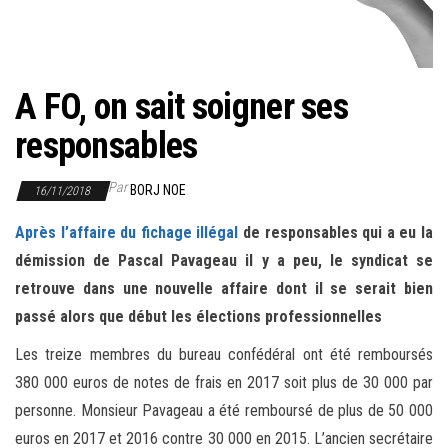
r
l
a
n
A FO, on sait soigner ses
a
responsables
v
i
Par
BORJ NOE
16/11/2018
g
a
Après l’affaire du fichage illégal
de responsables qui a eu la
t
démission de Pascal Pavageau il y a peu, le syndicat se
i
retrouve dans une nouvelle affaire dont il se serait bien
o
passé alors que début les élections professionnelles
n
Les treize membres du bureau confédéral ont été remboursés
380 000 euros de notes de frais en 2017 soit plus de 30 000 par
personne. Monsieur Pavageau a été remboursé de plus de 50 000
euros en 2017 et 2016 contre 30 000 en 2015. L’ancien secrétaire