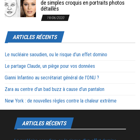
de simples croquis en portraits photos
détaillés
19/06/2020
ARTICLES RÉCENTS
Le nucléaire saoudien, ou le risque d’un effet domino
Le partage Claude, un piège pour vos données
Gianni Infantino au secrétariat général de l’ONU ?
Zara au centre d’un bad buzz à cause d’un pantalon
New York : de nouvelles règles contre la chaleur extrême
ARTICLES RÉCENTS