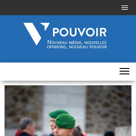
A
f
f
i
c
h
Cinquième-
Nouveau
e
média,
pouvoir.fr
r
nouvelles
opinions,
/
nouveau
pouvoir
m
a
s
q
u
e