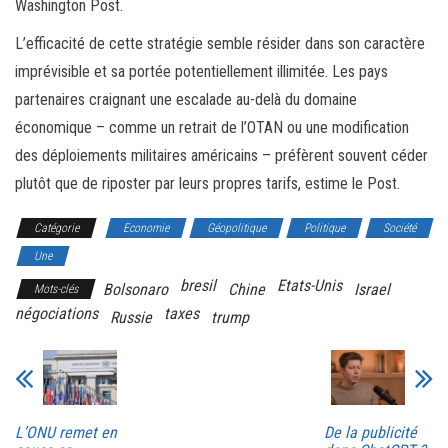
Washington Post.
L’efficacité de cette stratégie semble résider dans son caractère
imprévisible et sa portée potentiellement illimitée. Les pays
partenaires craignant une escalade au-delà du domaine
économique – comme un retrait de l’OTAN ou une modification
des déploiements militaires américains – préfèrent souvent céder
plutôt que de riposter par leurs propres tarifs, estime le Post.
Catégorie
Economie
Géopolitique
Politique
Société
Une
bresil
Etats-Unis
Bolsonaro
Chine
Israel
Mots-clés
négociations
taxes
Russie
trump
L’ONU remet en
De la publicité