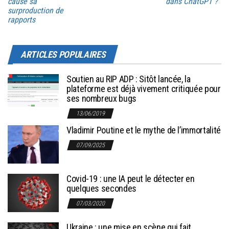
cause sa
dans ChatGPT ?
surproduction de
rapports
ARTICLES POPULAIRES
Soutien au RIP ADP : Sitôt lancée, la
plateforme est déjà vivement critiquée pour
ses nombreux bugs
13/06/2019
Vladimir Poutine et le mythe de l’immortalité
07/09/2025
Covid-19 : une IA peut le détecter en
quelques secondes
07/03/2020
Ukraine : une mise en scène qui fait