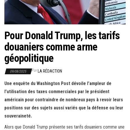
r
l
a
n
Pour Donald Trump, les tarifs
a
v
douaniers comme arme
i
géopolitique
g
a
Par
LA RÉDACTION
09/08/2025
t
i
Une enquête du Washington Post dévoile l’ampleur de
o
l’utilisation des taxes commerciales par le président
n
américain pour contraindre de nombreux pays à revoir leurs
positions sur des sujets aussi variés que la défense ou leur
souveraineté.
Alors que Donald Trump présente ses tarifs douaniers comme une