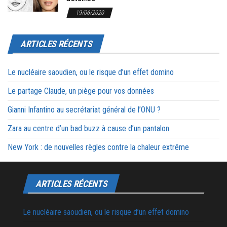
19/06/2020
ARTICLES RÉCENTS
Le nucléaire saoudien, ou le risque d’un effet domino
Le partage Claude, un piège pour vos données
Gianni Infantino au secrétariat général de l’ONU ?
Zara au centre d’un bad buzz à cause d’un pantalon
New York : de nouvelles règles contre la chaleur extrême
ARTICLES RÉCENTS
Le nucléaire saoudien, ou le risque d’un effet domino