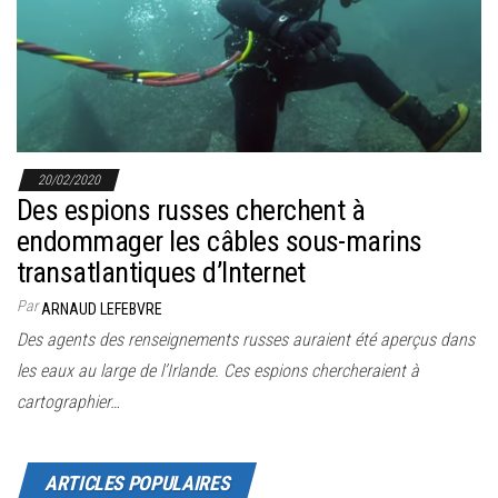
r
l
a
n
a
v
20/02/2020
i
Des espions russes cherchent à
g
endommager les câbles sous-marins
a
transatlantiques d’Internet
t
Par
ARNAUD LEFEBVRE
i
Des agents des renseignements russes auraient été aperçus dans
o
les eaux au large de l’Irlande. Ces espions chercheraient à
n
cartographier…
ARTICLES POPULAIRES