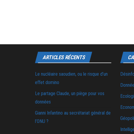
ARTICLES RÉCENTS
CA
Le nucléaire saoudien, ou le risque d’un
Désinf
effet domino
Donnée
Le partage Claude, un piège pour vos
Ecolog
données
Econo
Gianni Infantino au secrétariat général de
Géopoli
l’ONU ?
Intellig