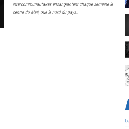
intercommunautaires ensanglantent chaque semaine le
centre du Mali, que le nord du pays…
Le