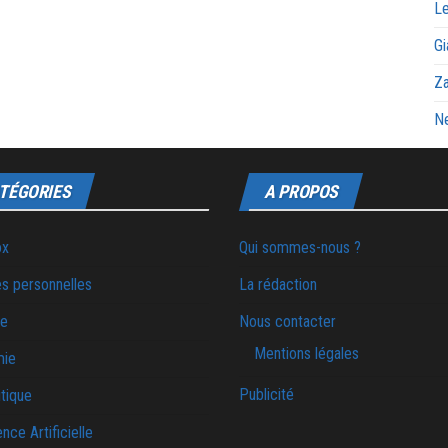
Le
Gi
Za
Ne
TÉGORIES
A PROPOS
ox
Qui sommes-nous ?
s personnelles
La rédaction
ie
Nous contacter
Mentions légales
mie
Publicité
tique
ence Artificielle