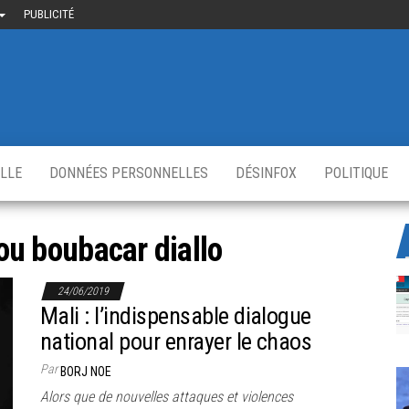
PUBLICITÉ
uième-
u
ir.fr
s
,
ELLE
DONNÉES PERSONNELLES
DÉSINFOX
POLITIQUE
iou boubacar diallo
24/06/2019
Mali : l’indispensable dialogue
national pour enrayer le chaos
Par
BORJ NOE
Alors que de nouvelles attaques et violences