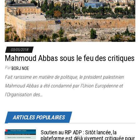
03/05/2018
Mahmoud Abbas sous le feu des critiques
Par
BORJ NOE
Fait rarissime en matière de politique, le président palestinien
Mahmoud Abbas a été condamné par l’Union Européenne et
l’Organisation des…
ARTICLES POPULAIRES
Soutien au RIP ADP : Sitôt lancée, la
plateforme est déjà vivement critiquée pour