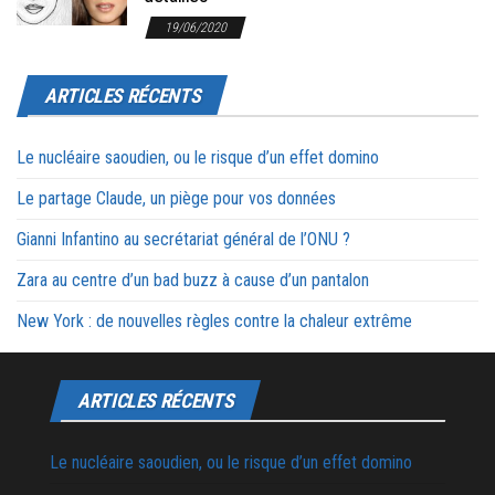
19/06/2020
ARTICLES RÉCENTS
Le nucléaire saoudien, ou le risque d’un effet domino
Le partage Claude, un piège pour vos données
Gianni Infantino au secrétariat général de l’ONU ?
Zara au centre d’un bad buzz à cause d’un pantalon
New York : de nouvelles règles contre la chaleur extrême
ARTICLES RÉCENTS
Le nucléaire saoudien, ou le risque d’un effet domino