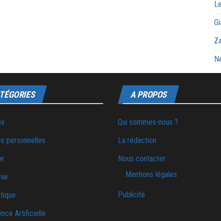
Le
Gi
Za
Ne
TÉGORIES
A PROPOS
ox
Qui sommes-nous ?
s personnelles
La rédaction
ie
Nous contacter
Mentions légales
mie
Publicité
tique
ence Artificielle