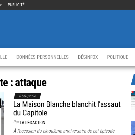
PUBLICITÉ
uième-
u
ir.fr
s
,
ELLE
DONNÉES PERSONNELLES
DÉSINFOX
POLITIQUE
te :
attaque
07/01/2026
La Maison Blanche blanchit l’assaut
du Capitole
Par
LA RÉDACTION
À l’occasion du cinquième anniversaire de cet épisode