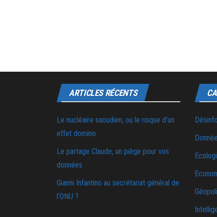
ARTICLES RÉCENTS
CA
Le nucléaire saoudien, ou le risque d’un
Désinf
effet domino
Donnée
Le partage Claude, un piège pour vos
Ecolog
données
Econo
Gianni Infantino au secrétariat général de
Géopoli
l’ONU ?
Intellig