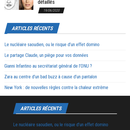
détaillés
19/06/2020
ARTICLES RÉCENTS
Le nucléaire saoudien, ou le risque d’un effet domino
Le partage Claude, un piège pour vos données
Gianni Infantino au secrétariat général de l’ONU ?
Zara au centre d’un bad buzz à cause d’un pantalon
New York : de nouvelles règles contre la chaleur extrême
ARTICLES RÉCENTS
Le nucléaire saoudien, ou le risque d’un effet domino