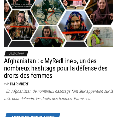
r
l
a
n
a
v
i
g
23/04/2019
a
Afghanistan : « MyRedLine », un des
t
nombreux hashtags pour la défense des
i
droits des femmes
o
Par
TIM RIMBERT
n
En Afghanistan de nombreux hashtags font leur apparition sur la
toile pour défendre les droits des femmes. Parmi ces…