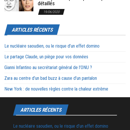
détaillés
19/06/2020
ARTICLES RÉCENTS
Le nucléaire saoudien, ou le risque d’un effet domino
Le partage Claude, un piège pour vos données
Gianni Infantino au secrétariat général de l’ONU ?
Zara au centre d’un bad buzz à cause d’un pantalon
New York : de nouvelles règles contre la chaleur extrême
ARTICLES RÉCENTS
Le nucléaire saoudien, ou le risque d’un effet domino