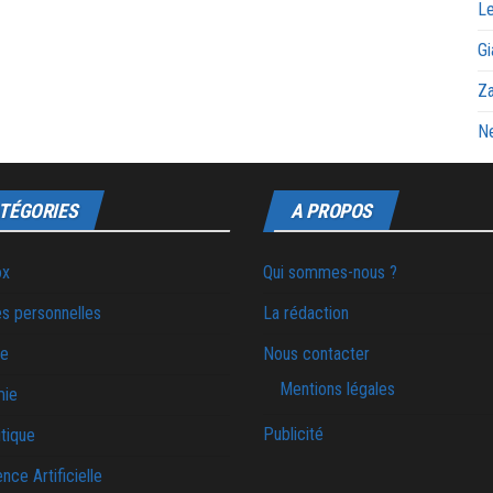
Le
Gi
Za
Ne
TÉGORIES
A PROPOS
ox
Qui sommes-nous ?
s personnelles
La rédaction
ie
Nous contacter
Mentions légales
mie
Publicité
tique
ence Artificielle