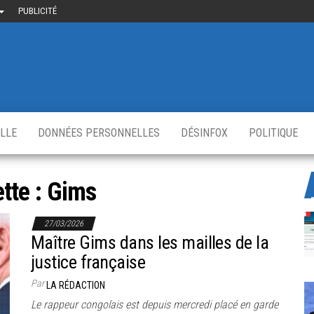
PUBLICITÉ
uième-
u
ir.fr
s
,
ELLE
DONNÉES PERSONNELLES
DÉSINFOX
POLITIQUE
ette :
Gims
27/03/2026
Maître Gims dans les mailles de la
justice française
Par
LA RÉDACTION
Le rappeur congolais est depuis mercredi placé en garde