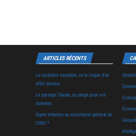
ARTICLES RÉCENTS
CA
Le nucléaire saoudien, ou le risque d’un
Désinf
effet domino
Donnée
Le partage Claude, un piège pour vos
Ecolog
données
Econo
Gianni Infantino au secrétariat général de
Géopoli
l’ONU ?
Intellig