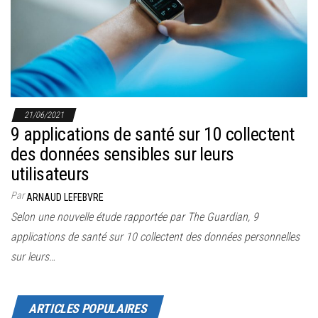
r
l
a
n
a
v
21/06/2021
i
9 applications de santé sur 10 collectent
g
des données sensibles sur leurs
a
utilisateurs
t
Par
ARNAUD LEFEBVRE
i
Selon une nouvelle étude rapportée par The Guardian, 9
o
applications de santé sur 10 collectent des données personnelles
n
sur leurs…
ARTICLES POPULAIRES