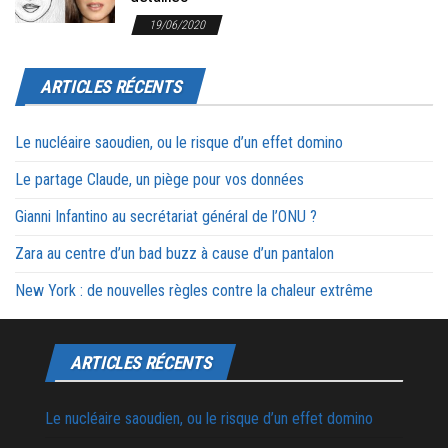
19/06/2020
ARTICLES RÉCENTS
Le nucléaire saoudien, ou le risque d’un effet domino
Le partage Claude, un piège pour vos données
Gianni Infantino au secrétariat général de l’ONU ?
Zara au centre d’un bad buzz à cause d’un pantalon
New York : de nouvelles règles contre la chaleur extrême
ARTICLES RÉCENTS
Le nucléaire saoudien, ou le risque d’un effet domino