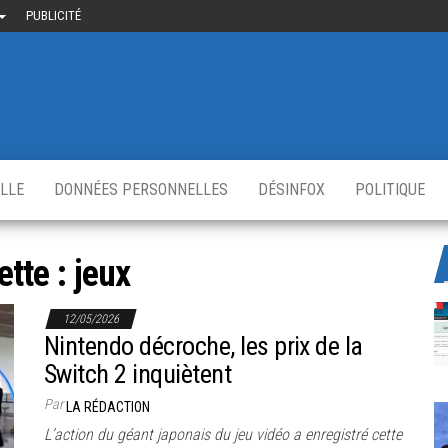
PUBLICITÉ
uième-
u
ir.fr
s
,
ELLE
DONNÉES PERSONNELLES
DÉSINFOX
POLITIQUE
ette :
jeux
12/05/2026
Nintendo décroche, les prix de la
Switch 2 inquiètent
Par
LA RÉDACTION
L’action du géant japonais du jeu vidéo a enregistré cette