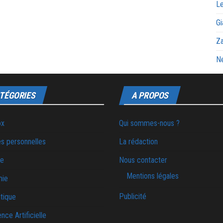
Le
Gi
Za
Ne
TÉGORIES
A PROPOS
ox
Qui sommes-nous ?
s personnelles
La rédaction
ie
Nous contacter
Mentions légales
mie
Publicité
tique
ence Artificielle