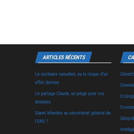
ARTICLES RÉCENTS
CA
Le nucléaire saoudien, ou le risque d’un
Désinf
effet domino
Donnée
Le partage Claude, un piège pour vos
Ecolog
données
Econo
Gianni Infantino au secrétariat général de
Géopoli
l’ONU ?
Intellig