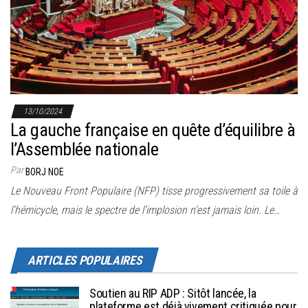
r
l
a
n
a
v
13/10/2024
i
La gauche française en quête d’équilibre à
g
l’Assemblée nationale
a
Par
BORJ NOE
t
Le Nouveau Front Populaire (NFP) tisse progressivement sa toile à
i
l’hémicycle, mais le spectre de l’implosion n’est jamais loin. Le…
o
n
ARTICLES POPULAIRES
Soutien au RIP ADP : Sitôt lancée, la
plateforme est déjà vivement critiquée pour