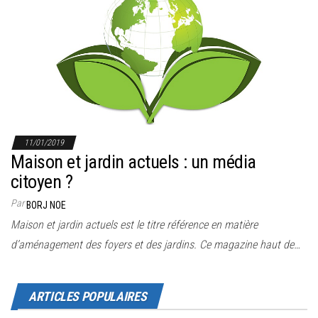
r
l
a
n
a
v
i
g
11/01/2019
Maison et jardin actuels : un média
a
citoyen ?
t
i
Par
BORJ NOE
o
Maison et jardin actuels est le titre référence en matière
n
d’aménagement des foyers et des jardins. Ce magazine haut de…
ARTICLES POPULAIRES