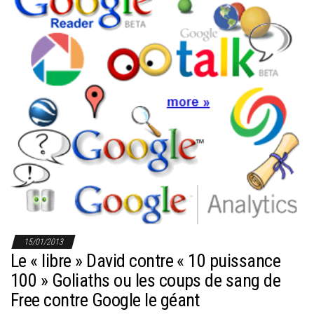
r
l
a
n
a
v
i
g
a
t
i
o
n
15/01/2013
Le « libre » David contre « 10 puissance
100 » Goliaths ou les coups de sang de
Free contre Google le géant