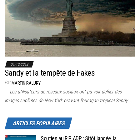
r
l
a
n
a
v
i
g
31/10/2012
a
Sandy et la tempête de Fakes
t
Par
MARTIN RALURY
i
Les utilisateurs de réseaux sociaux ont pu voir défiler des
o
images sublimes de New York bravant l’ouragan tropical Sandy.…
n
ARTICLES POPULAIRES
Soutien au RIP ADP : Sitôt lancée, la