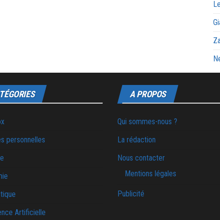
Le
Gi
Za
Ne
TÉGORIES
A PROPOS
ox
Qui sommes-nous ?
s personnelles
La rédaction
ie
Nous contacter
Mentions légales
mie
Publicité
tique
ence Artificielle