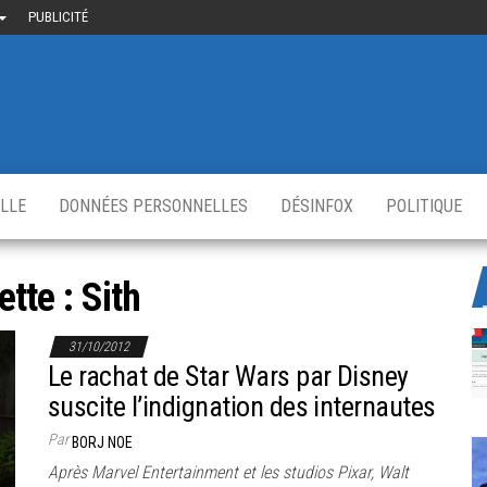
PUBLICITÉ
uième-
u
ir.fr
s
,
ELLE
DONNÉES PERSONNELLES
DÉSINFOX
POLITIQUE
ette :
Sith
31/10/2012
Le rachat de Star Wars par Disney
suscite l’indignation des internautes
Par
BORJ NOE
Après Marvel Entertainment et les studios Pixar, Walt