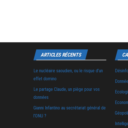
ARTICLES RÉCENTS
CA
Le nucléaire saoudien, ou le risque d’un
Désinf
effet domino
Donnée
Le partage Claude, un piège pour vos
Ecolog
données
Econo
Gianni Infantino au secrétariat général de
Géopoli
l’ONU ?
Intellig