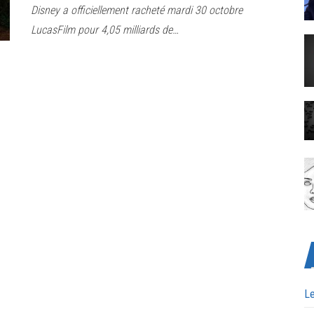
Disney a officiellement racheté mardi 30 octobre
LucasFilm pour 4,05 milliards de…
Le