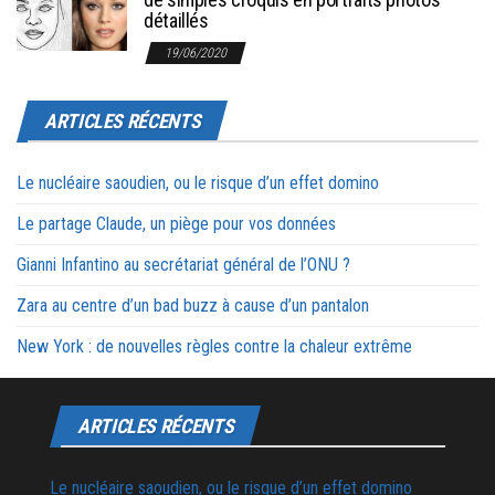
détaillés
19/06/2020
ARTICLES RÉCENTS
Le nucléaire saoudien, ou le risque d’un effet domino
Le partage Claude, un piège pour vos données
Gianni Infantino au secrétariat général de l’ONU ?
Zara au centre d’un bad buzz à cause d’un pantalon
New York : de nouvelles règles contre la chaleur extrême
ARTICLES RÉCENTS
Le nucléaire saoudien, ou le risque d’un effet domino