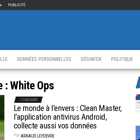
PUBLICITÉ
uième-
u
ir.fr
s
,
ELLE
DONNÉES PERSONNELLES
DÉSINFOX
POLITIQUE
e :
White Ops
11/03/2020
Le monde à l’envers : Clean Master,
l’application antivirus Android,
collecte aussi vos données
Par
ARNAUD LEFEBVRE