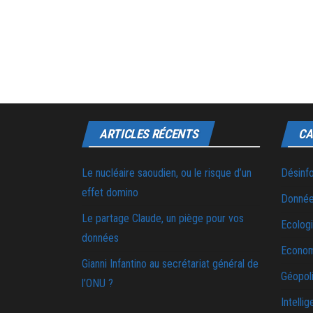
ARTICLES RÉCENTS
CA
Le nucléaire saoudien, ou le risque d’un
Désinf
effet domino
Donnée
Le partage Claude, un piège pour vos
Ecolog
données
Econo
Gianni Infantino au secrétariat général de
Géopoli
l’ONU ?
Intellig