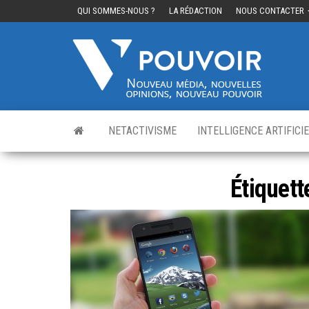
QUI SOMMES-NOUS ?
LA RÉDACTION
NOUS CONTACTER
Cinq
Nouvea
média,
pouvo
nouvelle
opinions
nouveau
pouvoir
NETACTIVISME
INTELLIGENCE ARTIFICI
Étiquett