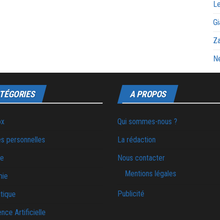
Le
Gi
Za
Ne
TÉGORIES
A PROPOS
ox
Qui sommes-nous ?
s personnelles
La rédaction
ie
Nous contacter
Mentions légales
mie
Publicité
tique
ence Artificielle