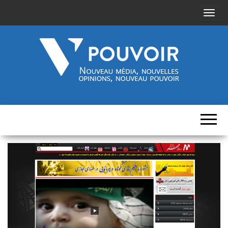
A
f
f
i
c
h
Cinquième-
Nouveau
e
média,
pouvoir.fr
r
nouvelles
opinions,
/
nouveau
pouvoir
m
a
s
q
u
e