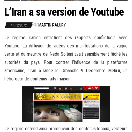
r
L’Iran a sa version de Youtube
l
a
Par
n
MARTIN RALURY
11/12/2012
a
Le régime iranien entretient des rapports conflictuels avec
v
Youtube. La diffusion de vidéos des manifestations de la vague
i
verte et du meurtre de Neda Soltani avait sensiblement fâché les
g
autorités du pays. Pour contrer l’influence de la plateforme
a
américaine, l’Iran a lancé le Dmanche 9 Décembre Mehr.ir, un
t
hébergeur de contenus faits maison.
i
o
n
Le régime entend ainsi promouvoir des contenus locaux, vecteurs