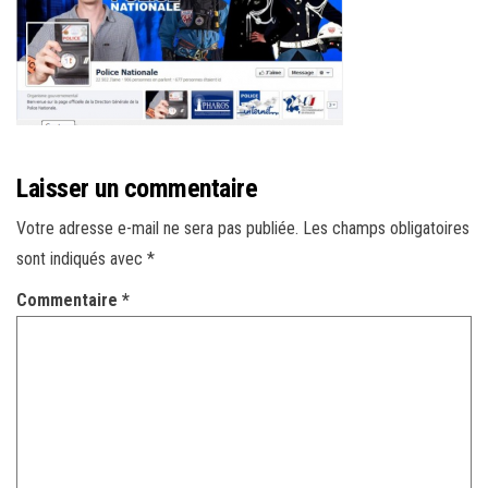
r
l
a
n
a
v
Laisser un commentaire
i
g
Votre adresse e-mail ne sera pas publiée.
Les champs obligatoires
a
sont indiqués avec
*
t
Commentaire
*
i
o
n