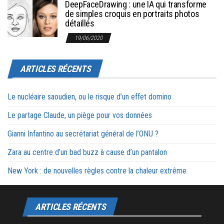
DeepFaceDrawing : une IA qui transforme
de simples croquis en portraits photos
détaillés
19/06/2020
ARTICLES RÉCENTS
Le nucléaire saoudien, ou le risque d’un effet domino
Le partage Claude, un piège pour vos données
Gianni Infantino au secrétariat général de l’ONU ?
Zara au centre d’un bad buzz à cause d’un pantalon
New York : de nouvelles règles contre la chaleur extrême
ARTICLES RÉCENTS