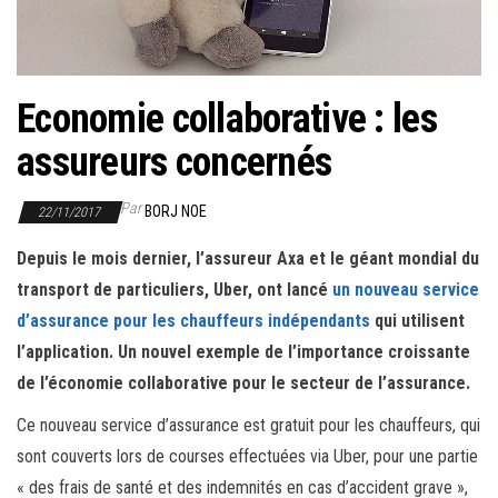
r
l
a
n
Economie collaborative : les
a
assureurs concernés
v
i
Par
BORJ NOE
22/11/2017
g
a
Depuis le mois dernier, l’assureur Axa et le géant mondial du
t
transport de particuliers, Uber, ont lancé
un nouveau service
i
d’assurance pour les chauffeurs indépendants
qui utilisent
o
l’application. Un nouvel exemple de l’importance croissante
n
de l’économie collaborative pour le secteur de l’assurance.
Ce nouveau service d’assurance est gratuit pour les chauffeurs, qui
sont couverts lors de courses effectuées via Uber, pour une partie
« des frais de santé et des indemnités en cas d’accident grave »,