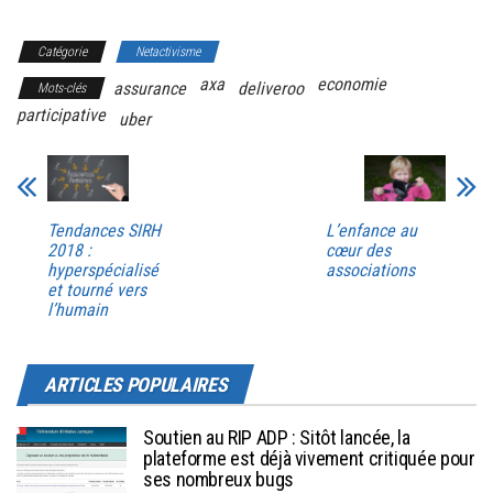
Catégorie
Netactivisme
axa
economie
assurance
deliveroo
Mots-clés
participative
uber
Tendances SIRH
L’enfance au
2018 :
cœur des
hyperspécialisé
associations
et tourné vers
l’humain
ARTICLES POPULAIRES
Soutien au RIP ADP : Sitôt lancée, la
plateforme est déjà vivement critiquée pour
ses nombreux bugs