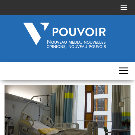
A
f
f
i
c
h
Cinquième-
Nouveau
e
média,
pouvoir.fr
r
nouvelles
opinions,
/
nouveau
pouvoir
m
a
s
q
u
e