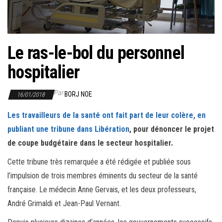
r
l
a
n
Le ras-le-bol du personnel
a
hospitalier
v
i
Par
BORJ NOE
16/01/2018
g
a
Les travailleurs de la santé ont fait part de leur colère, en
t
publiant une tribune dans Libération
, pour dénoncer le projet
i
de coupe budgétaire dans le secteur hospitalier.
o
Cette tribune très remarquée a été rédigée et publiée sous
n
l’impulsion de trois membres éminents du secteur de la santé
française. Le médecin Anne Gervais, et les deux professeurs,
André Grimaldi et Jean-Paul Vernant.