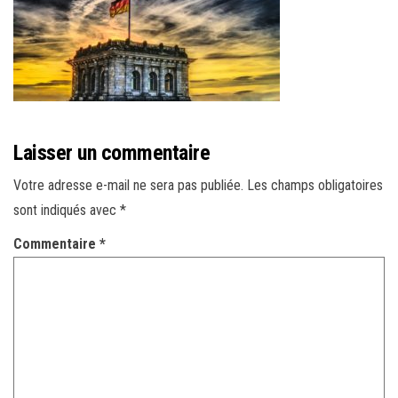
r
l
a
n
a
v
Laisser un commentaire
i
g
Votre adresse e-mail ne sera pas publiée.
Les champs obligatoires
a
sont indiqués avec
*
t
Commentaire
*
i
o
n