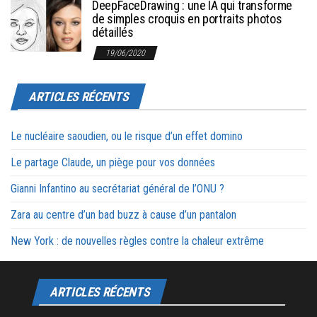
DeepFaceDrawing : une IA qui transforme
de simples croquis en portraits photos
détaillés
19/06/2020
ARTICLES RÉCENTS
Le nucléaire saoudien, ou le risque d’un effet domino
Le partage Claude, un piège pour vos données
Gianni Infantino au secrétariat général de l’ONU ?
Zara au centre d’un bad buzz à cause d’un pantalon
New York : de nouvelles règles contre la chaleur extrême
ARTICLES RÉCENTS