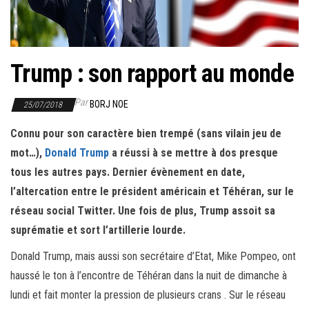
r
l
a
n
Trump : son rapport au monde
a
v
Par
BORJ NOE
25/07/2018
i
Connu pour son caractère bien trempé (sans vilain jeu de
g
mot…),
Donald Trump
a réussi à se mettre à dos presque
a
tous les autres pays. Dernier évènement en date,
t
l’altercation entre le président américain et Téhéran, sur le
i
réseau social Twitter. Une fois de plus, Trump assoit sa
o
suprématie et sort l’artillerie lourde.
n
Donald Trump, mais aussi son secrétaire d’Etat, Mike Pompeo, ont
haussé le ton à l’encontre de Téhéran dans la nuit de dimanche à
lundi et fait monter la pression de plusieurs crans . Sur le réseau