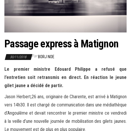
r
l
a
n
a
Passage express à Matignon
v
i
Par
BORJ NOE
30/11/2018
g
a
Le premier ministre Edouard Philippe a refusé que
t
l’entretien soit retransmis en direct. En réaction le jeune
i
gilet jaune a décidé de partir.
o
Jason Herbert,26 ans, originaire de Charente, est arrivé à Matignon
n
vers 14h30. Il est chargé de communication dans une médiathèque
d’Angoulême et devait rencontrer le premier ministre ce vendredi
à la veille d’une nouvelle journée de mobilisation des gilets jaunes.
Le mouvement est de plus en plus populaire.