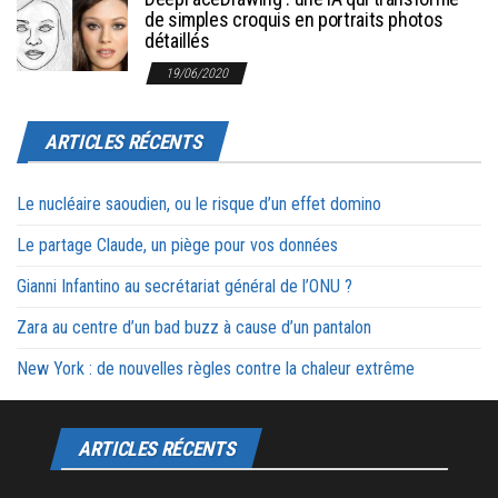
de simples croquis en portraits photos
détaillés
19/06/2020
ARTICLES RÉCENTS
Le nucléaire saoudien, ou le risque d’un effet domino
Le partage Claude, un piège pour vos données
Gianni Infantino au secrétariat général de l’ONU ?
Zara au centre d’un bad buzz à cause d’un pantalon
New York : de nouvelles règles contre la chaleur extrême
ARTICLES RÉCENTS