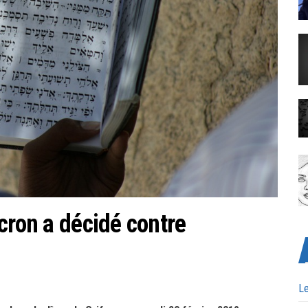
cron a décidé contre
Le