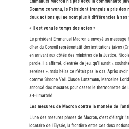
Emmanuel Macron n’a pas déçu la communauté juive 
Comme convenu, le Président français a pris des m
deux notions qui ne sont plus à différencier à se
« Il est venu le temps des actes »
Le président Emmanuel Macron a envoyé un message fort
dîner du Conseil représentatif des institutions juives (Cr
en arrivant aux côtés des ministres de la Justice, Nicole
parole, il a affirmé, d’entrée de jeu, qu’il aurait « souh
sereines », mais hélas ce n’était pas le cas. Après avoi
comme Simone Veil, Claude Lanzmann, Marceline Loridan
annoncé des mesures pour casser le thermomètre de la f
a-t-il martelé.
Les mesures de Macron contre la montée de l’ant
L’une des mesures phares de Macron, c’est d’élargir l’an
locataire de l’Elysée, la frontière entre ces deux notion