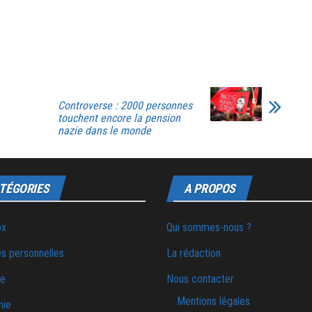
Controverse : 2000 personnes
touchent encore la pension
nazie dans le monde
TÉGORIES
A PROPOS
ox
Qui sommes-nous ?
s personnelles
La rédaction
ie
Nous contacter
Mentions légales
mie