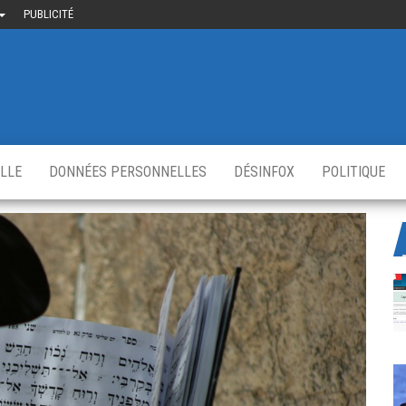
PUBLICITÉ
uième-
u
ir.fr
s
,
ELLE
DONNÉES PERSONNELLES
DÉSINFOX
POLITIQUE