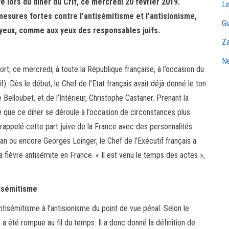
lors du dîner du Crif, ce mercredi 20 février 2019.
Le
esures fortes contre l’antisémitisme et l’antisionisme,
Gi
s yeux, comme aux yeux des responsables juifs.
Za
Ne
, ce mercredi, à toute la République française, à l’occasion du
if). Dès le début, le Chef de l’Etat français avait déjà donné le ton
 Belloubet, et de l’Intérieur, Christophe Castaner. Prenant la
aité que ce dîner se déroule à l’occasion de circonstances plus
r rappelé cette part juive de la France avec des personnalités
 ou encore Georges Loinger, le Chef de l’Exécutif français a
ièvre antisémite en France. « Il est venu le temps des actes »,
isémitisme
tisémitisme à l’antisionisme du point de vue pénal. Selon le
s a été rompue au fil du temps. Il a donc donné la définition de