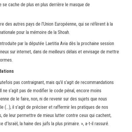
e se cache de plus en plus derrière le masque de
re des autres pays de l’Union Européenne, qui se réfèrent à la
ernationale pour la mémoire de la Shoah.
ntroduite par la députée Laetitia Avia dès la prochaine session
ineux sur internet, dans de meilleurs délais et envisage de mettre
eformes.
dations
tefois pas contraignant, mais qu’il s’agit de recommandations
« Il ne s’agit pas de modifier le code pénal, encore moins
ienne de le faire, non, ni de revenir sur des sujets que nous
e (…), il s’agit de préciser et raffermir les pratiques de nos
s, de leur permettre de mieux lutter contre ceux qui cachent,
d’Israël, la haine des juifs la plus primaire. », a-t-il rassuré.