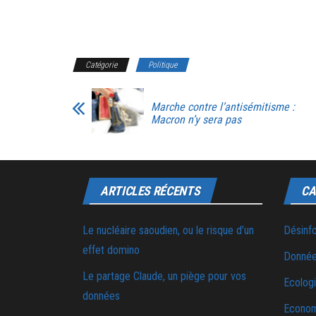
Catégorie
Politique
Marche contre l’antisémitisme :
Macron n’y sera pas
ARTICLES RÉCENTS
CA
Le nucléaire saoudien, ou le risque d’un
Désinf
effet domino
Donnée
Le partage Claude, un piège pour vos
Ecolog
données
Econo