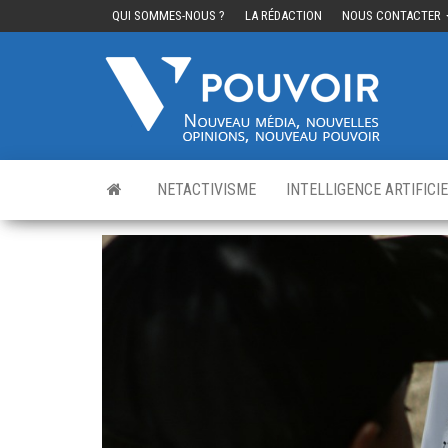
QUI SOMMES-NOUS ?
LA RÉDACTION
NOUS CONTACTER
Cinq
Nouvea
média,
pouvo
nouvelle
opinions
nouveau
pouvoir
NETACTIVISME
INTELLIGENCE ARTIFICI