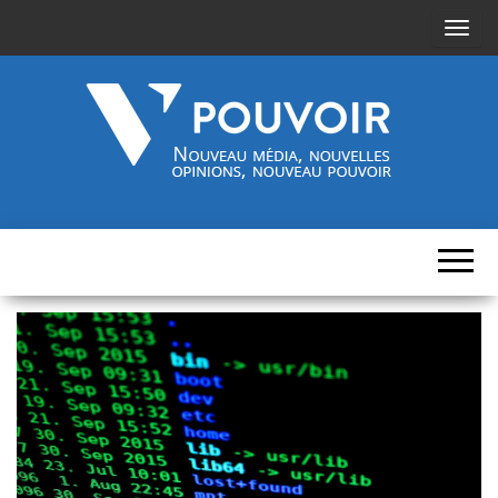
A
f
f
i
c
h
Cinquième-
Nouveau
e
média,
pouvoir.fr
r
nouvelles
opinions,
/
nouveau
pouvoir
m
a
s
q
u
e