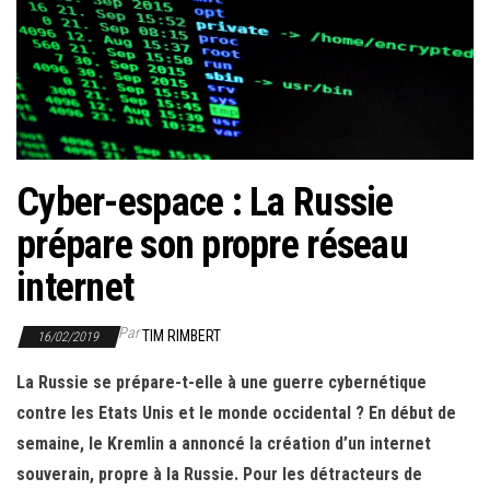
r
l
a
n
a
v
i
Cyber-espace : La Russie
g
prépare son propre réseau
a
internet
t
i
Par
TIM RIMBERT
o
16/02/2019
n
La Russie se prépare-t-elle à une guerre cybernétique
contre les Etats Unis et le monde occidental ? En début de
semaine, le Kremlin a annoncé la création d’un internet
souverain, propre à la Russie. Pour les détracteurs de