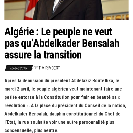
r
l
a
n
Algérie : Le peuple ne veut
a
pas qu’Abdelkader Bensalah
v
i
assure la transition
g
a
Par
TIM RIMBERT
03/04/2019
t
Après la démission du président Abdelaziz Bouteflika, le
i
mardi 2 avril, le peuple algérien veut maintenant faire une
o
petite entorse à la Constitution pour finir en beauté sa «
n
révolution ». A la place du président du Conseil de la nation,
Abdelkader Bensalah, dauphin constitutionnel du Chef de
l’Etat, la rue souhaite voir une autre personnalité plus
consensuelle, plus neutre.