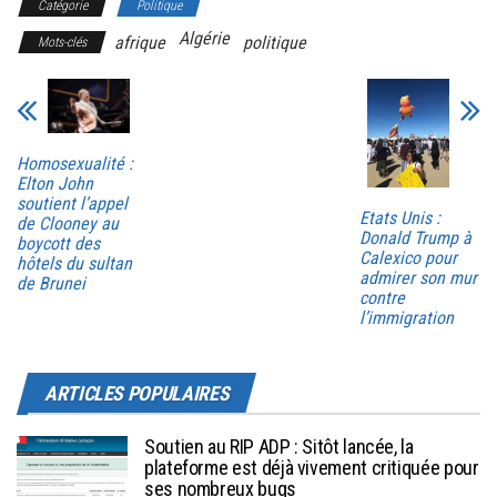
Catégorie
Politique
Algérie
afrique
politique
Mots-clés
Homosexualité :
Elton John
soutient l’appel
Etats Unis :
de Clooney au
Donald Trump à
boycott des
Calexico pour
hôtels du sultan
admirer son mur
de Brunei
contre
l’immigration
ARTICLES POPULAIRES
Soutien au RIP ADP : Sitôt lancée, la
plateforme est déjà vivement critiquée pour
ses nombreux bugs