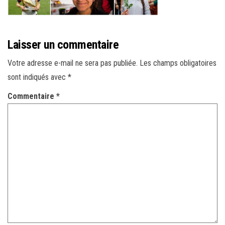
r
l
a
Laisser un commentaire
n
a
Votre adresse e-mail ne sera pas publiée.
Les champs obligatoires
v
sont indiqués avec
*
i
Commentaire
*
g
a
t
i
o
n