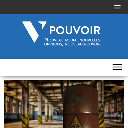
A
f
f
i
c
h
Cinquième-
Nouveau
e
média,
pouvoir.fr
r
nouvelles
opinions,
/
nouveau
pouvoir
m
a
s
q
u
e