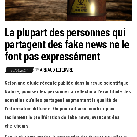
r
l
a
n
La plupart des personnes qui
a
partagent des fake news ne le
v
i
font pas expressément
g
a
Par
ARNAUD LEFEBVRE
16/04/2021
t
Selon une étude récente publiée dans la revue scientifique
i
Nature, pousser les personnes à réfléchir à l’exactitude des
o
nouvelles qu’elles partagent augmentent la qualité de
n
l’information diffusée. On pourrait ainsi contrer plus
facilement la prolifération de fake news, avancent des
chercheurs.