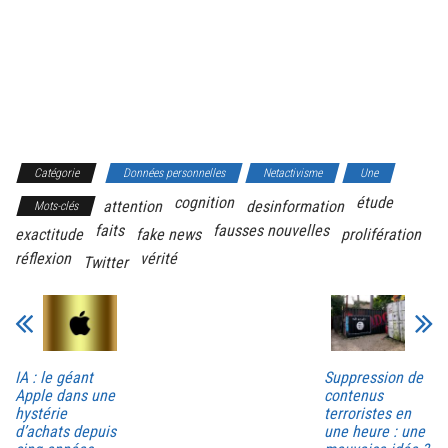
Catégorie
Données personnelles
Netactivisme
Une
cognition
étude
attention
desinformation
Mots-clés
faits
fausses nouvelles
exactitude
fake news
prolifération
réflexion
vérité
Twitter
IA : le géant
Suppression de
Apple dans une
contenus
hystérie
terroristes en
d’achats depuis
une heure : une