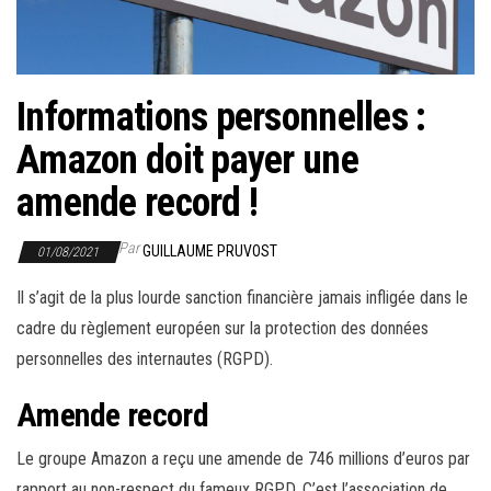
r
l
a
n
Informations personnelles :
a
Amazon doit payer une
v
i
amende record !
g
a
Par
GUILLAUME PRUVOST
01/08/2021
t
Il s’agit de la plus lourde sanction financière jamais infligée dans le
i
cadre du règlement européen sur la protection des données
o
personnelles des internautes (RGPD).
n
Amende record
Le groupe Amazon a reçu une amende de 746 millions d’euros par
rapport au non-respect du fameux RGPD. C’est l’association de