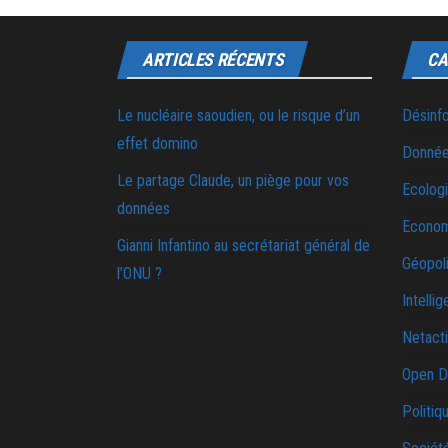
ARTICLES RÉCENTS
CA
Le nucléaire saoudien, ou le risque d’un
Désinf
effet domino
Donnée
Le partage Claude, un piège pour vos
Ecolog
données
Econo
Gianni Infantino au secrétariat général de
Géopoli
l’ONU ?
Intellig
Netact
Open D
Politiq