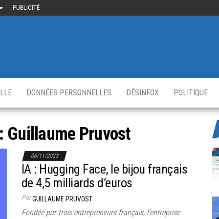
PUBLICITÉ
uième-
u
ir.fr
s
,
ELLE
DONNÉES PERSONNELLES
DÉSINFOX
POLITIQUE
 :
Guillaume Pruvost
06/11/2023
IA : Hugging Face, le bijou français
de 4,5 milliards d’euros
Par
GUILLAUME PRUVOST
Fondée par trois entrepreneurs français, l’entreprise