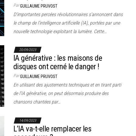
Par
GUILLAUME PRUVOST
D’importantes percées révolutionnaires s’annoncent dans
le champ de l’intelligence artificielle (IA), portées par une
nouvelle technologie exploitant la lumière. Cette…
20/09/2023
IA générative : les maisons de
disques ont cerné le danger !
Par
GUILLAUME PRUVOST
En utilisant des ajustements techniques et en tirant parti
de l’IA générative, on peut désormais produire des
chansons chantées par…
14/09/2023
L’IA va-t-elle remplacer les