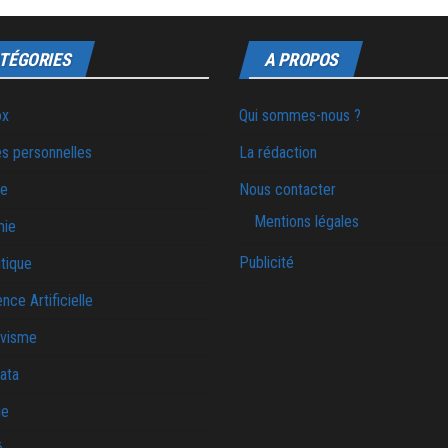
TÉGORIES
A PROPOS
ox
Qui sommes-nous ?
s personnelles
La rédaction
ie
Nous contacter
Mentions légales
mie
Publicité
tique
ence Artificielle
ivisme
ata
ue