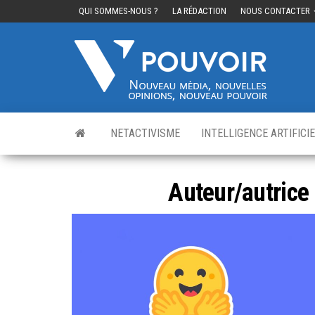
QUI SOMMES-NOUS ?
LA RÉDACTION
NOUS CONTACTER
Cinq
Nouvea
média,
pouvo
nouvelle
opinions
nouveau
pouvoir
NETACTIVISME
INTELLIGENCE ARTIFICI
Auteur/autrice