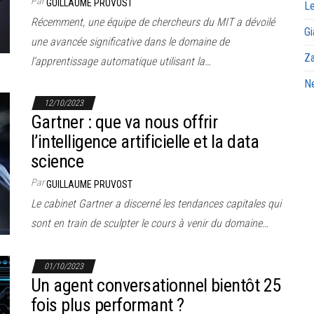
Par
GUILLAUME PRUVOST
Le
Récemment, une équipe de chercheurs du MIT a dévoilé
Gi
une avancée significative dans le domaine de
Za
l’apprentissage automatique utilisant la…
Ne
12/10/2023
Gartner : que va nous offrir
l’intelligence artificielle et la data
science
Par
GUILLAUME PRUVOST
Le cabinet Gartner a discerné les tendances capitales qui
sont en train de sculpter le cours à venir du domaine…
01/10/2023
Un agent conversationnel bientôt 25
fois plus performant ?