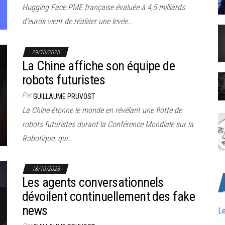
Hugging Face PME française évaluée à 4,5 milliards
d’euros vient de réaliser une levée…
29/10/2023
La Chine affiche son équipe de
robots futuristes
Par
GUILLAUME PRUVOST
La Chine étonne le monde en révélant une flotte de
robots futuristes durant la Conférence Mondiale sur la
Robotique, qui…
18/10/2023
Les agents conversationnels
dévoilent continuellement des fake
news
Le