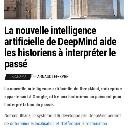
r
l
a
n
La nouvelle intelligence
a
artificielle de DeepMind aide
v
i
les historiens à interpréter le
g
passé
a
t
Par
ARNAUD LEFEBVRE
16/03/2022
i
o
La nouvelle intelligence artificielle de DeepMind, entreprise
n
appartenant à Google, offre aux historiens un puissant pour
l’interprétation du passé.
Nommé Ithaca, le système d’IA développé par DeepMind permet
de
déterminer la localisation et d’effectuer la restauration