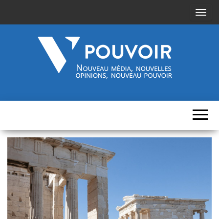
A
f
f
i
c
h
Cinquième-
Nouveau
e
média,
pouvoir.fr
r
nouvelles
opinions,
/
nouveau
pouvoir
m
a
s
q
u
e