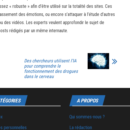
ssez « robuste » afin d’être utilisé sur la totalité des sites. Ces
lassement des émotions, ou encore s’attaquer à l’étude d’autres
des vidéos. Les experts veulent approfondir le sujet de
 posts rédigés par un même internaute.
Des chercheurs utilisent l’IA
pour comprendre le
fonctionnement des drogues
dans le cerveau
TÉGORIES
A PROPOS
ox
Qui sommes-nous ?
s personnelles
La rédaction