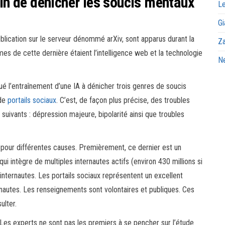
afin de dénicher les soucis mentaux
Le
Gi
ublication sur le serveur dénommé arXiv, sont apparus durant la
Za
es de cette dernière étaient l’intelligence web et la technologie
Ne
ué l’entraînement d’une IA à dénicher trois genres de soucis
 de
portails sociaux
. C’est, de façon plus précise, des troubles
suivants : dépression majeure, bipolarité ainsi que troubles
t, pour différentes causes. Premièrement, ce dernier est un
i intègre de multiples internautes actifs (environ 430 millions si
internautes. Les portails sociaux représentent un excellent
autes. Les renseignements sont volontaires et publiques. Ces
ulter.
 Les experts ne sont pas les premiers à se pencher sur l’étude