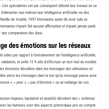
. Ces spécialistes ont par conséquent débuté leur travaux en se
d’alimenter eux-mêmes leur intelligence artificielle via des
amille de trouble, 1997 internautes ayant dit avoir subi un
ternautes n’ayant fait aucune affirmation et n’ayant jamais parlé
er une comparaison des deux.
age des émotions sur les réseaux
utiles par rapport à l’entraînement de l’intelligence artificielle,
alidation, et enfin 15 % afin d’effectuer un test réel du modèle.
es émotions dévoilées dans les messages des utilisateurs et
nelles entre les messages dans le but qu’un message puisse avoir
tristesse », « peur », « pas d’émotion » ou un mélange de ces
ssion majeure, bipolarité et anxiété) dévoilent des « schémas
en avec les humeurs sont des aspects primordiaux pris en compte