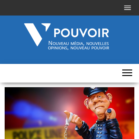
A
f
f
i
c
h
Cinquième-
Nouveau
e
média,
pouvoir.fr
r
nouvelles
opinions,
/
nouveau
pouvoir
m
a
s
q
u
e