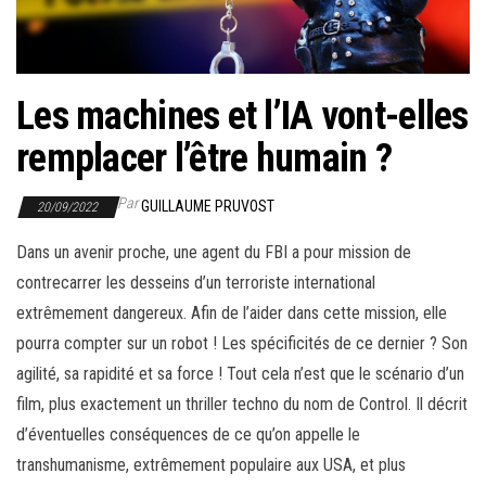
r
l
a
n
Les machines et l’IA vont-elles
a
remplacer l’être humain ?
v
i
Par
GUILLAUME PRUVOST
20/09/2022
g
a
Dans un avenir proche, une agent du FBI a pour mission de
t
contrecarrer les desseins d’un terroriste international
i
extrêmement dangereux. Afin de l’aider dans cette mission, elle
o
pourra compter sur un robot ! Les spécificités de ce dernier ? Son
n
agilité, sa rapidité et sa force ! Tout cela n’est que le scénario d’un
film, plus exactement un thriller techno du nom de Control. Il décrit
d’éventuelles conséquences de ce qu’on appelle le
transhumanisme, extrêmement populaire aux USA, et plus