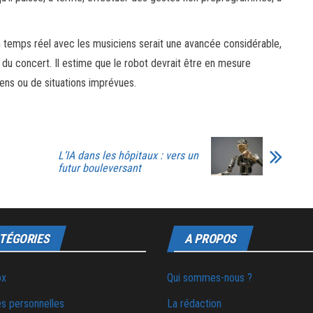
 temps réel avec les musiciens serait une avancée considérable,
 du concert. Il estime que le robot devrait être en mesure
ens ou de situations imprévues.
L’IA dans les hôpitaux : vers un
futur bouleversant
TÉGORIES
A PROPOS
ox
Qui sommes-nous ?
s personnelles
La rédaction