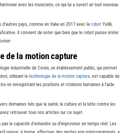
e harmonie avec les musiciens, ce qui lui a ouvert un tout nouveau
s d’autres pays, comme en Italie en 2017 avec le
robot
YuMi,
ficative. Il convient de noter que bien que le robot puisse imiter
oviser.
ie de la motion capture
ologie industrielle de Corée, un établissement public, qui permet
ot, utilisant la
technologie de la motion capture
, est capable de
re en enregistrant les positions et rotations humaines à l’aide
ivers domaines tels que la santé, la culture et la lutte contre les
ouvez retrouver tous nos articles sur ce sujet.
’a pas la capacité d’entendre ou d’improviser en temps réel. Les
 qu’il puisse, à terme, effectuer des gestes non préprogrammés, a