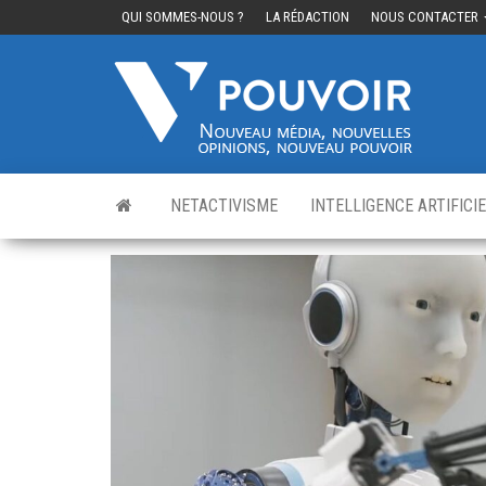
QUI SOMMES-NOUS ?
LA RÉDACTION
NOUS CONTACTER
Cinq
Nouvea
média,
pouvo
nouvelle
opinions
nouveau
pouvoir
NETACTIVISME
INTELLIGENCE ARTIFICI