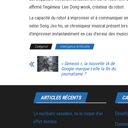
affirmé l’ingénieur Lee Dong-wook, créateur du robot.
La capacité du robot à improviser et à communiquer en
selon Song Joo-ho, un chroniqueur musical présent lors
d’improviser instantanément en cas d’erreur des musici
Catégorie
Intelligence Artificielle
« Genesis », la nouvelle IA de
Google marque-t-elle la fin du
journalisme ?
ARTICLES RÉCENTS
CA
Le nucléaire saoudien, ou le risque d’un
Désinf
effet domino
Donnée