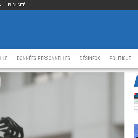
PUBLICITÉ
uième-
u
ir.fr
s
,
ELLE
DONNÉES PERSONNELLES
DÉSINFOX
POLITIQUE