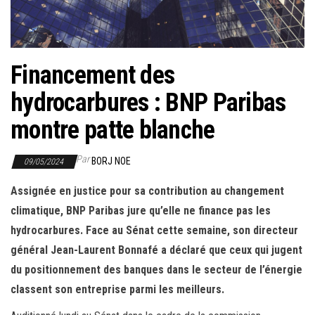
r
l
a
n
Financement des
a
hydrocarbures : BNP Paribas
v
i
montre patte blanche
g
a
Par
BORJ NOE
09/05/2024
t
Assignée en justice pour sa contribution au changement
i
climatique, BNP Paribas jure qu’elle ne finance pas les
o
hydrocarbures. Face au Sénat cette semaine, son directeur
n
général Jean-Laurent Bonnafé a déclaré que ceux qui jugent
du positionnement des banques dans le secteur de l’énergie
classent son entreprise parmi les meilleurs.