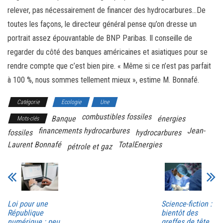
relever, pas nécessairement de financer des hydrocarbures…De
toutes les façons, le directeur général pense qu’on dresse un
portrait assez épouvantable de BNP Paribas. Il conseille de
regarder du côté des banques américaines et asiatiques pour se
rendre compte que c’est bien pire. « Même si ce n’est pas parfait
à 100 %, nous sommes tellement mieux », estime M. Bonnafé.
Catégorie
Ecologie
Une
combustibles fossiles
Banque
énergies
Mots-clés
financements hydrocarbures
Jean-
fossiles
hydrocarbures
Laurent Bonnafé
TotalEnergies
pétrole et gaz
Loi pour une
Science-fiction :
République
bientôt des
numérique : peu
greffes de tête