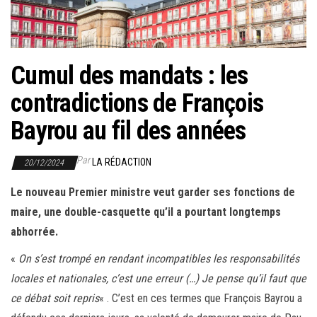
r
l
a
n
Cumul des mandats : les
a
contradictions de François
v
i
Bayrou au fil des années
g
a
Par
LA RÉDACTION
20/12/2024
t
Le nouveau Premier ministre veut garder ses fonctions de
i
maire, une double-casquette qu’il a pourtant longtemps
o
abhorrée.
n
«
On s’est trompé en rendant incompatibles les responsabilités
locales et nationales, c’est une erreur (…) Je pense qu’il faut que
ce débat soit repris
« . C’est en ces termes que François Bayrou a