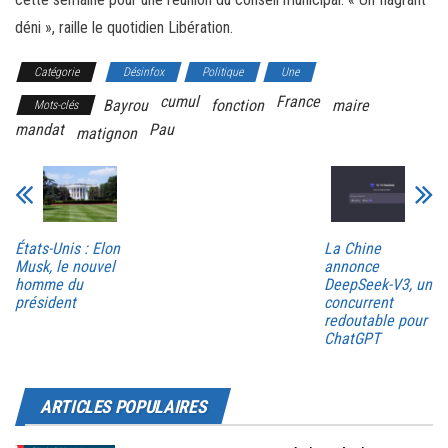
déni », raille le quotidien Libération.
Catégorie
Désinfox
Politique
Une
cumul
France
Bayrou
fonction
maire
Mots-clés
mandat
Pau
matignon
États-Unis : Elon
La Chine
Musk, le nouvel
annonce
homme du
DeepSeek-V3, un
président
concurrent
redoutable pour
ChatGPT
ARTICLES POPULAIRES