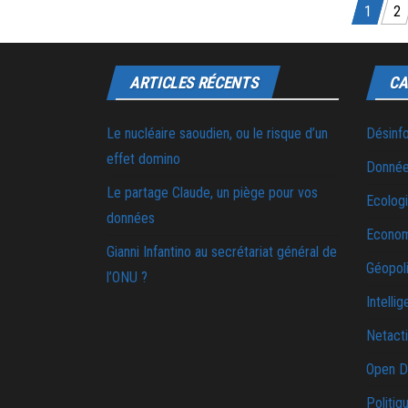
Pagination des publications
1
2
ARTICLES RÉCENTS
CA
Le nucléaire saoudien, ou le risque d’un
Désinf
effet domino
Donnée
Le partage Claude, un piège pour vos
Ecolog
données
Econo
Gianni Infantino au secrétariat général de
Géopoli
l’ONU ?
Intellig
Netact
Open D
Politiq