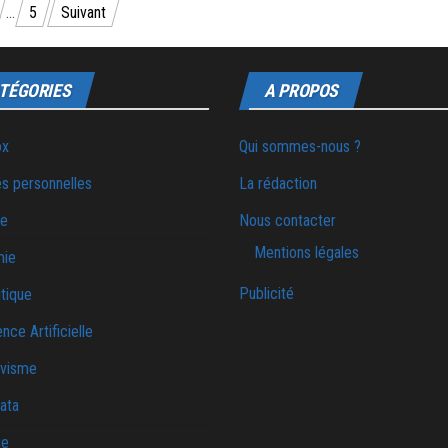
…
5
Suivant
TÉGORIES
A PROPOS
ox
Qui sommes-nous ?
s personnelles
La rédaction
ie
Nous contacter
Mentions légales
mie
Publicité
tique
ence Artificielle
ivisme
ata
ue