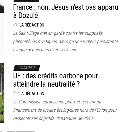
France : non, Jésus n’est pas apparu
à Dozulé
Par
LA RÉDACTION
Le Saint-Siège met en garde contre les supposés
phénomènes mystiques, alors qu’une rumeur persistante
évoque depuis près d’un siècle une…
29/06/2025
UE : des crédits carbone pour
atteindre la neutralité ?
Par
LA RÉDACTION
La Commission européenne pourrait recourir au
financement de projets écologiques hors de l’Union pour
respecter ses objectifs climatiques de 2040.…