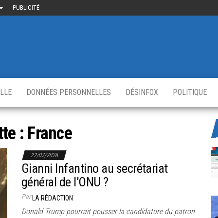
PUBLICITÉ
uième-
u
ir.fr
s
,
ELLE
DONNÉES PERSONNELLES
DÉSINFOX
POLITIQUE
tte :
France
22/07/2026
Gianni Infantino au secrétariat
général de l’ONU ?
Par
LA RÉDACTION
Donald Trump pourrait pousser la candidature du patron