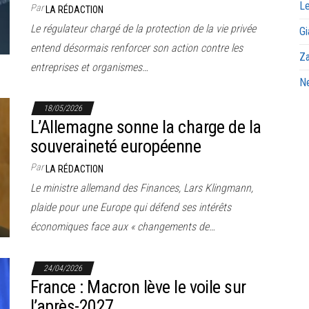
Le
Par
LA RÉDACTION
Le régulateur chargé de la protection de la vie privée
Gi
entend désormais renforcer son action contre les
Za
entreprises et organismes…
Ne
18/05/2026
L’Allemagne sonne la charge de la
souveraineté européenne
Par
LA RÉDACTION
Le ministre allemand des Finances, Lars Klingmann,
plaide pour une Europe qui défend ses intérêts
économiques face aux « changements de…
24/04/2026
France : Macron lève le voile sur
l’après-2027