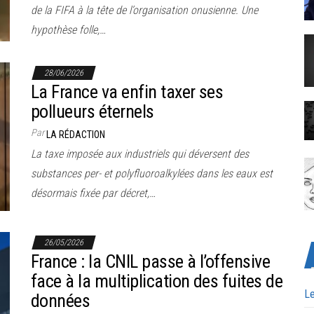
de la FIFA à la tête de l’organisation onusienne. Une
hypothèse folle,…
28/06/2026
La France va enfin taxer ses
pollueurs éternels
Par
LA RÉDACTION
La taxe imposée aux industriels qui déversent des
substances per- et polyfluoroalkylées dans les eaux est
désormais fixée par décret,…
26/05/2026
France : la CNIL passe à l’offensive
face à la multiplication des fuites de
Le
données