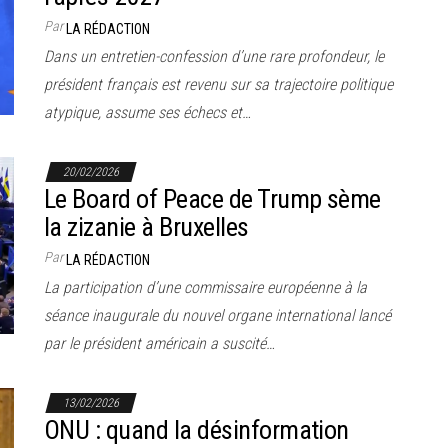
Par
LA RÉDACTION
Dans un entretien-confession d’une rare profondeur, le
président français est revenu sur sa trajectoire politique
atypique, assume ses échecs et…
20/02/2026
Le Board of Peace de Trump sème
la zizanie à Bruxelles
Par
LA RÉDACTION
La participation d’une commissaire européenne à la
séance inaugurale du nouvel organe international lancé
par le président américain a suscité…
13/02/2026
ONU : quand la désinformation