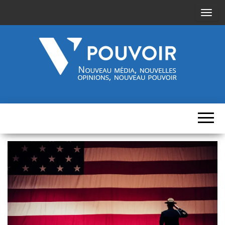
A
f
f
i
c
h
Cinquième-
Nouveau
e
média,
pouvoir.fr
r
nouvelles
opinions,
/
nouveau
pouvoir
m
a
s
q
u
e