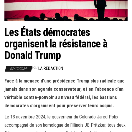
r
l
a
n
Les États démocrates
a
organisent la résistance à
v
i
Donald Trump
g
a
Par
LA RÉDACTION
07/12/2024
t
Face à la menace d’une présidence Trump plus radicale que
i
jamais dans son agenda conservateur, et en l’absence d’un
o
véritable contre-pouvoir au niveau fédéral, les bastions
n
démocrates s’organisent pour préserver leurs acquis.
Le 13 novembre 2024, le gouverneur du Colorado Jared Polis
accompagné de son homologue de l’Illinois JB Pritzker, tous deux