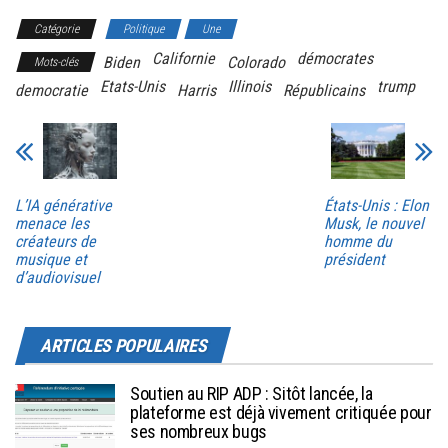
Catégorie
Politique
Une
Californie
démocrates
Biden
Colorado
Mots-clés
Etats-Unis
Illinois
trump
democratie
Harris
Républicains
L’IA générative
États-Unis : Elon
menace les
Musk, le nouvel
créateurs de
homme du
musique et
président
d’audiovisuel
ARTICLES POPULAIRES
Soutien au RIP ADP : Sitôt lancée, la
plateforme est déjà vivement critiquée pour
ses nombreux bugs