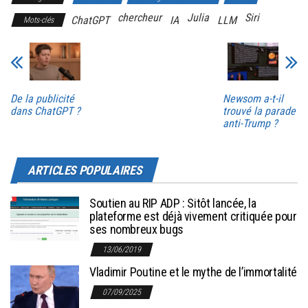
chercheur
Julia
Siri
ChatGPT
IA
LLM
Mots-clés
De la publicité
Newsom a-t-il
dans ChatGPT ?
trouvé la parade
anti-Trump ?
ARTICLES POPULAIRES
Soutien au RIP ADP : Sitôt lancée, la
plateforme est déjà vivement critiquée pour
ses nombreux bugs
13/06/2019
Vladimir Poutine et le mythe de l’immortalité
07/09/2025