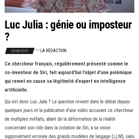
r
l
a
Luc Julia : génie ou imposteur
n
?
a
v
Par
LA RÉDACTION
23/08/2025
i
g
Ce chercheur français, régulièrement présenté comme le
a
co-inventeur de Siri, fait aujourd’hui l’objet d’une polémique
t
qui remet en cause sa légitimité d’expert en intelligence
i
artificielle.
o
Qui est donc Luc Julia ? La question revient dans le débat depuis
n
quelques jours et la publication d’une vidéo accusant ce chercheur
de multiples méfaits, allant de la déformation de la réalité
concernant son rôle dans la création de Siri, à sa vision
supposément erronée des grands modèles de langage (LLM), sans