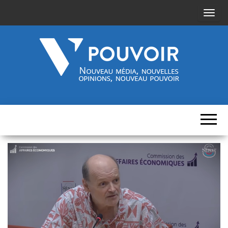
A
f
f
i
c
h
Cinquième-
Nouveau
e
média,
pouvoir.fr
r
nouvelles
opinions,
/
nouveau
pouvoir
m
a
s
q
u
e