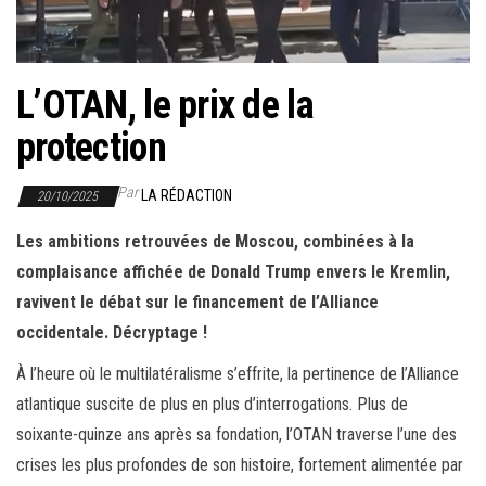
r
l
a
L’OTAN, le prix de la
n
a
protection
v
i
Par
LA RÉDACTION
20/10/2025
g
Les ambitions retrouvées de Moscou, combinées à la
a
complaisance affichée de Donald Trump envers le Kremlin,
t
ravivent le débat sur le financement de l’Alliance
i
occidentale. Décryptage !
o
n
À l’heure où le multilatéralisme s’effrite, la pertinence de l’Alliance
atlantique suscite de plus en plus d’interrogations. Plus de
soixante-quinze ans après sa fondation, l’OTAN traverse l’une des
crises les plus profondes de son histoire, fortement alimentée par