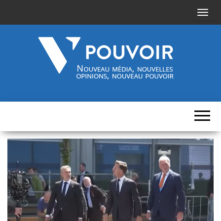
A
f
f
i
c
h
Cinquième-
Nouveau
e
média,
pouvoir.fr
r
nouvelles
opinions,
/
nouveau
pouvoir
m
a
s
q
u
e