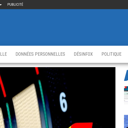
PUBLICITÉ
uième-
u
ir.fr
s
,
ELLE
DONNÉES PERSONNELLES
DÉSINFOX
POLITIQUE