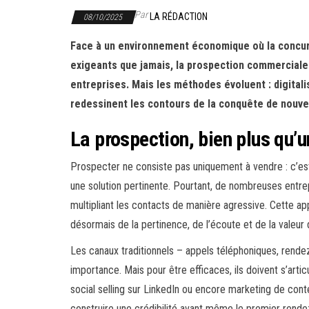
Par
LA RÉDACTION
08/10/2025
Face à un environnement économique où la concurr
exigeants que jamais, la prospection commerciale 
entreprises. Mais les méthodes évoluent : digitali
redessinent les contours de la conquête de nouve
La prospection, bien plus qu
Prospecter ne consiste pas uniquement à vendre : c’est
une solution pertinente. Pourtant, de nombreuses entre
multipliant les contacts de manière agressive. Cette app
désormais de la pertinence, de l’écoute et de la valeur
Les canaux traditionnels – appels téléphoniques, rendez
importance. Mais pour être efficaces, ils doivent s’arti
social selling sur LinkedIn ou encore marketing de cont
construire une crédibilité avant même le premier rende