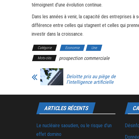
témoignent d’une évolution continue.
Dans les années à venir, la capacité des entreprises à se
différence entre celles qui stagnent et celles qui pren
investir dans la croissance.
Catégorie
Economie
Une
prospection commerciale
Mots-clés
Deloitte pris au piège de
l’intelligence artificielle
ARTICLES RÉCENTS
CA
Le nucléaire saoudien, ou le risque d’un
Désinf
effet domino
Donnée