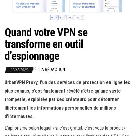
r
l
a
n
Quand votre VPN se
a
transforme en outil
v
i
d’espionnage
g
a
Par
LA RÉDACTION
22/12/2025
t
UrbanVPN Proxy, l’un des services de protection en ligne les
i
plus connus, s’est finalement révélé n’être qu’une vaste
o
tromperie, exploitée par ses créateurs pour détourner
n
illicitement les informations personnelles de millions
d’internautes.
L’aphorisme selon lequel « si c’est gratuit, c’est vous le produit »