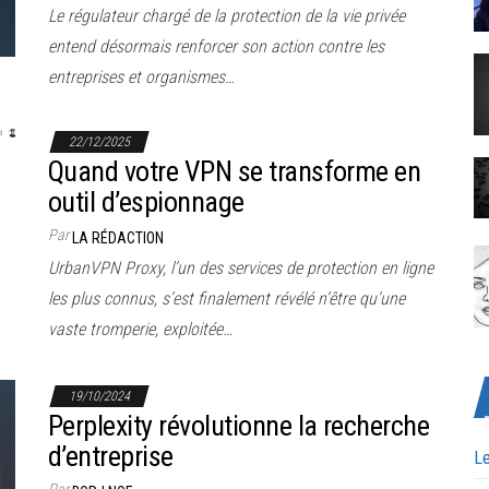
Le régulateur chargé de la protection de la vie privée
entend désormais renforcer son action contre les
entreprises et organismes…
22/12/2025
Quand votre VPN se transforme en
outil d’espionnage
Par
LA RÉDACTION
UrbanVPN Proxy, l’un des services de protection en ligne
les plus connus, s’est finalement révélé n’être qu’une
vaste tromperie, exploitée…
19/10/2024
Perplexity révolutionne la recherche
d’entreprise
Le
Par