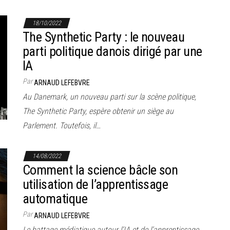
18/10/2022
The Synthetic Party : le nouveau
parti politique danois dirigé par une
IA
Par
ARNAUD LEFEBVRE
Au Danemark, un nouveau parti sur la scène politique,
The Synthetic Party, espère obtenir un siège au
Parlement. Toutefois, il…
14/08/2022
Comment la science bâcle son
utilisation de l’apprentissage
automatique
Par
ARNAUD LEFEBVRE
Le battage médiatique autour l’IA et de l’apprentissage