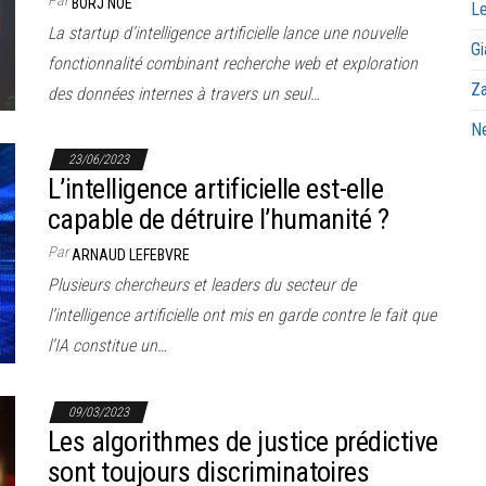
BORJ NOE
Le
La startup d’intelligence artificielle lance une nouvelle
Gi
fonctionnalité combinant recherche web et exploration
Za
des données internes à travers un seul…
Ne
23/06/2023
L’intelligence artificielle est-elle
capable de détruire l’humanité ?
Par
ARNAUD LEFEBVRE
Plusieurs chercheurs et leaders du secteur de
l’intelligence artificielle ont mis en garde contre le fait que
l’IA constitue un…
09/03/2023
Les algorithmes de justice prédictive
sont toujours discriminatoires