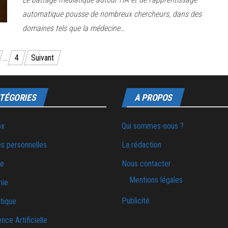
automatique pousse de nombreux chercheurs, dans des
domaines tels que la médecine…
…
4
Suivant
TÉGORIES
A PROPOS
ox
Qui sommes-nous ?
s personnelles
La rédaction
ie
Nous contacter
Mentions légales
mie
Publicité
tique
ence Artificielle