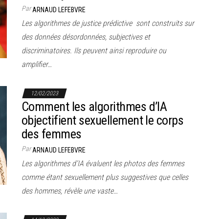
Par
ARNAUD LEFEBVRE
Les algorithmes de justice prédictive sont construits sur
des données désordonnées, subjectives et
discriminatoires. Ils peuvent ainsi reproduire ou
amplifier…
12/02/2023
Comment les algorithmes d’IA
objectifient sexuellement le corps
des femmes
Par
ARNAUD LEFEBVRE
Les algorithmes d’IA évaluent les photos des femmes
comme étant sexuellement plus suggestives que celles
des hommes, révèle une vaste…