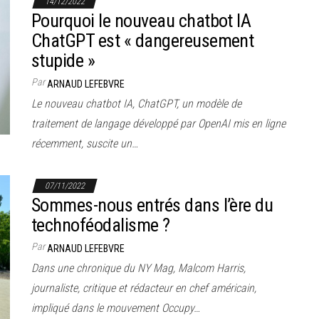
14/12/2022
Pourquoi le nouveau chatbot IA
ChatGPT est « dangereusement
stupide »
Par
ARNAUD LEFEBVRE
Le nouveau chatbot IA, ChatGPT, un modèle de
traitement de langage développé par OpenAI mis en ligne
récemment, suscite un…
07/11/2022
Sommes-nous entrés dans l’ère du
technoféodalisme ?
Par
ARNAUD LEFEBVRE
Dans une chronique du NY Mag, Malcom Harris,
journaliste, critique et rédacteur en chef américain,
impliqué dans le mouvement Occupy…