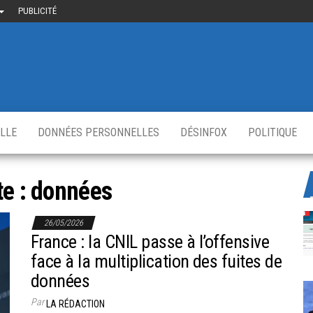
PUBLICITÉ
uième-
u
ir.fr
s
,
ELLE
DONNÉES PERSONNELLES
DÉSINFOX
POLITIQUE
te :
données
26/05/2026
France : la CNIL passe à l’offensive
face à la multiplication des fuites de
données
Par
LA RÉDACTION