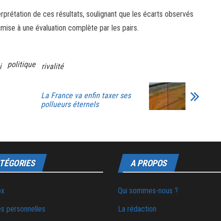
erprétation de ces résultats, soulignant que les écarts observés
mise à une évaluation complète par les pairs.
politique
i
rivalité
La France va enfin taxer ses
pollueurs éternels
TÉGORIES
A PROPOS
ox
Qui sommes-nous ?
s personnelles
La rédaction