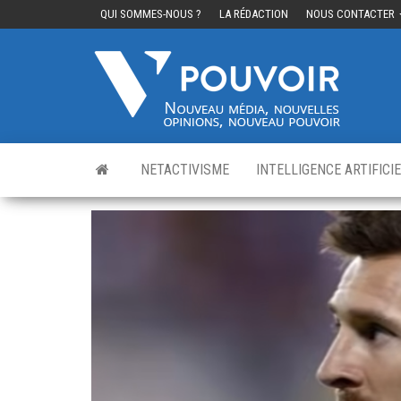
QUI SOMMES-NOUS ?
LA RÉDACTION
NOUS CONTACTER
Cinq
Nouvea
média,
pouvo
nouvelle
opinions
nouveau
pouvoir
NETACTIVISME
INTELLIGENCE ARTIFICI