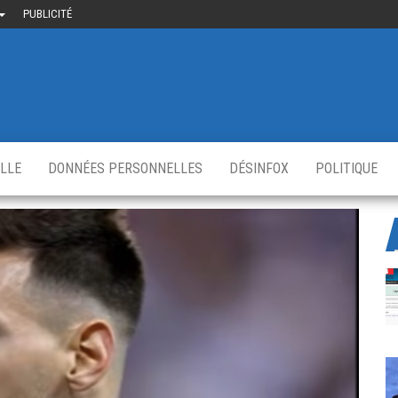
PUBLICITÉ
uième-
u
ir.fr
s
,
ELLE
DONNÉES PERSONNELLES
DÉSINFOX
POLITIQUE