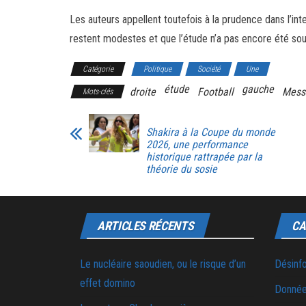
Les auteurs appellent toutefois à la prudence dans l’int
restent modestes et que l’étude n’a pas encore été sou
Catégorie
Politique
Société
Une
étude
gauche
droite
Football
Mess
Mots-clés
Shakira à la Coupe du monde
2026, une performance
historique rattrapée par la
théorie du sosie
ARTICLES RÉCENTS
CA
Le nucléaire saoudien, ou le risque d’un
Désinf
effet domino
Donnée